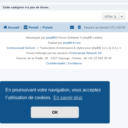
Cette catégorie n’a pas de forum.
Aller à
Accueil
Portail
Forum
Heures au format
UTC+02:00
Développé par
phpBB
® Forum Software © phpBB Limited
Traduit par
phpBB-fr.com
Communauté EzCom
: « Traductions d'extensions & styles pour phpBB 3.2.x & 3.3.x »
Forum hébergé par les services d’
Infomaniak Network SA
Avenue de la Praille, 26 - 1227 Carouge - Suisse - tél +41 22 820 35 44
Confidentialité
|
Conditions
En poursuivant votre navigation, vous acceptez
l’utilisation de cookies.
En savoir plus
OK