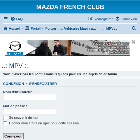
MAZDA FRENCH CLUB
FAQ
S’enregistrer
Connexion
R
Accueil
Portail
Forum
..: Véhicules Mazda ancien (<2003) :..
..: MPV :..
e
c
h
e
..: MPV :..
r
c
Vous n’avez pas les permissions requises pour lire les sujets de ce forum.
h
CONNEXION
•
S’ENREGISTRER
e
Nom d’utilisateur :
r
Mot de passe :
Se souvenir de moi
Cacher mon statut en ligne pour cette session