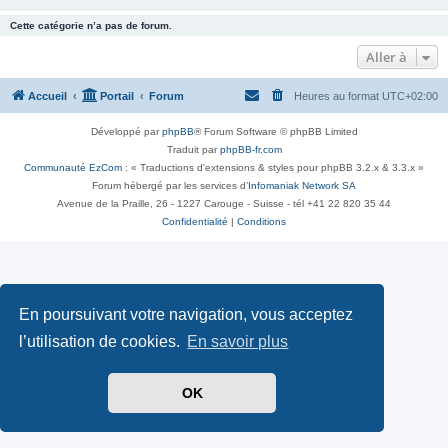
Cette catégorie n’a pas de forum.
Aller à
Accueil
Portail
Forum
Heures au format
UTC+02:00
Développé par
phpBB
® Forum Software © phpBB Limited
Traduit par
phpBB-fr.com
Communauté EzCom
: « Traductions d'extensions & styles pour phpBB 3.2.x & 3.3.x »
Forum hébergé par les services d’
Infomaniak Network SA
Avenue de la Praille, 26 - 1227 Carouge - Suisse - tél +41 22 820 35 44
Confidentialité
|
Conditions
En poursuivant votre navigation, vous acceptez
l’utilisation de cookies.
En savoir plus
OK