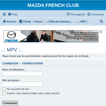
MAZDA FRENCH CLUB
FAQ
S’enregistrer
Connexion
R
Accueil
Portail
Forum
..: Véhicules Mazda ancien (<2003) :..
..: MPV :..
e
c
h
e
..: MPV :..
r
c
Vous n’avez pas les permissions requises pour lire les sujets de ce forum.
h
CONNEXION
•
S’ENREGISTRER
e
Nom d’utilisateur :
r
Mot de passe :
Se souvenir de moi
Cacher mon statut en ligne pour cette session