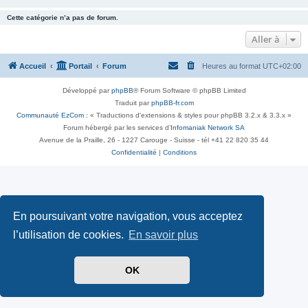
Cette catégorie n’a pas de forum.
Aller à
Accueil
Portail
Forum
Heures au format
UTC+02:00
Développé par
phpBB
® Forum Software © phpBB Limited
Traduit par
phpBB-fr.com
Communauté EzCom
: « Traductions d'extensions & styles pour phpBB 3.2.x & 3.3.x »
Forum hébergé par les services d’
Infomaniak Network SA
Avenue de la Praille, 26 - 1227 Carouge - Suisse - tél +41 22 820 35 44
Confidentialité
|
Conditions
En poursuivant votre navigation, vous acceptez
l’utilisation de cookies.
En savoir plus
OK