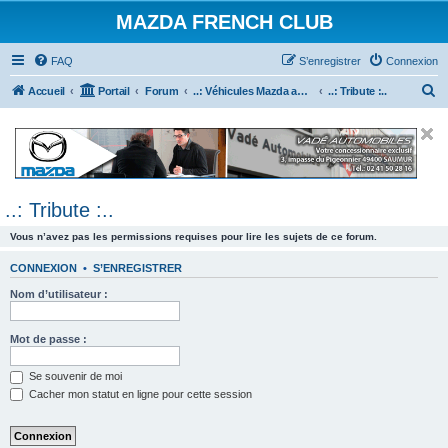
MAZDA FRENCH CLUB
FAQ
S’enregistrer
Connexion
R
Accueil
Portail
Forum
..: Véhicules Mazda ancien (<2003) :..
..: Tribute :..
e
c
h
e
..: Tribute :..
r
c
Vous n’avez pas les permissions requises pour lire les sujets de ce forum.
h
CONNEXION
•
S’ENREGISTRER
e
Nom d’utilisateur :
r
Mot de passe :
Se souvenir de moi
Cacher mon statut en ligne pour cette session