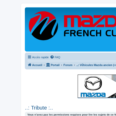
Accès rapide
FAQ
Accueil
Portail
Forum
..: Véhicules Mazda ancien (<2
..: Tribute :..
Vous n’avez pas les permissions requises pour lire les sujets de ce 