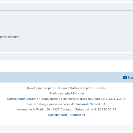
cette session
Nou
Développé par
phpBB
® Forum Software © phpBB Limited
Traduit par
phpBB-fr.com
Communauté EzCom
: « Traductions d'extensions & styles pour phpBB 3.2.x & 3.3.x »
Forum hébergé par les services d’
Infomaniak Network SA
Avenue de la Praille, 26 - 1227 Carouge - Suisse - tél +41 22 820 35 44
Confidentialité
|
Conditions