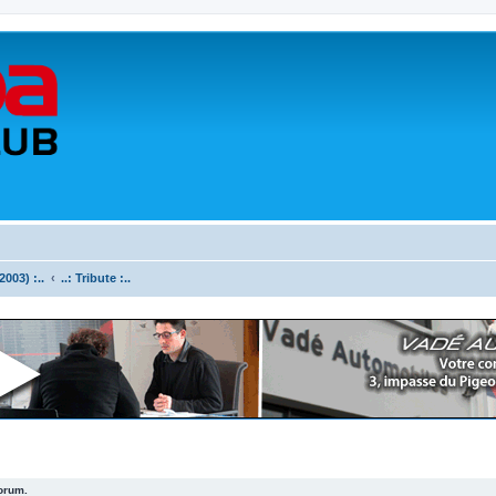
003) :..
..: Tribute :..
forum.