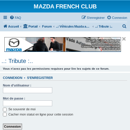
MAZDA FRENCH CLUB
FAQ
S’enregistrer
Connexion
R
Accueil
Portail
Forum
..: Véhicules Mazda ancien (<2003) :..
..: Tribute :..
e
c
h
e
..: Tribute :..
r
c
Vous n’avez pas les permissions requises pour lire les sujets de ce forum.
h
CONNEXION
•
S’ENREGISTRER
e
Nom d’utilisateur :
r
Mot de passe :
Se souvenir de moi
Cacher mon statut en ligne pour cette session