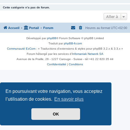
Cette catégorie n’a pas de forum.
Aller à
Accueil
Portail
Forum
Heures au format
UTC+02:00
Développé par
phpBB
® Forum Software © phpBB Limited
Traduit par
phpBB-fr.com
Communauté EzCom
: « Traductions d'extensions & styles pour phpBB 3.2.x & 3.3.x »
Forum hébergé par les services d’
Infomaniak Network SA
Avenue de la Praille, 26 - 1227 Carouge - Suisse - tél +41 22 820 35 44
Confidentialité
|
Conditions
En poursuivant votre navigation, vous acceptez
l’utilisation de cookies.
En savoir plus
OK