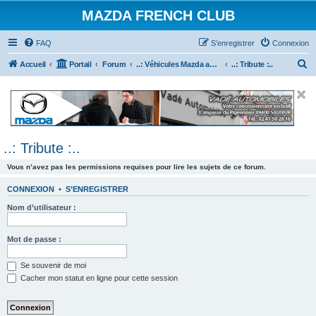
MAZDA FRENCH CLUB
FAQ
S’enregistrer
Connexion
R
Accueil
Portail
Forum
..: Véhicules Mazda ancien (<2003) :..
..: Tribute :..
e
c
h
e
..: Tribute :..
r
c
Vous n’avez pas les permissions requises pour lire les sujets de ce forum.
h
CONNEXION
•
S’ENREGISTRER
e
Nom d’utilisateur :
r
Mot de passe :
Se souvenir de moi
Cacher mon statut en ligne pour cette session