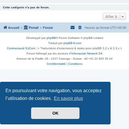
Cette catégorie n’a pas de forum.
Aller à
Accueil
Portail
Forum
Heures au format
UTC+02:00
Développé par
phpBB
® Forum Software © phpBB Limited
Traduit par
phpBB-fr.com
Communauté EzCom
: « Traductions d'extensions & styles pour phpBB 3.2.x & 3.3.x »
Forum hébergé par les services d’
Infomaniak Network SA
Avenue de la Praille, 26 - 1227 Carouge - Suisse - tél +41 22 820 35 44
Confidentialité
|
Conditions
En poursuivant votre navigation, vous acceptez
l’utilisation de cookies.
En savoir plus
OK