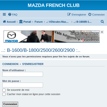
MAZDA FRENCH CLUB
FAQ
S’enregistrer
Connexion
R
Accueil
Portail
Forum
..: Véhicules Mazda ancien (<2003) :..
..: B-1600/B-1800/2500/2600/2900 :..
e
c
h
e
..: B-1600/B-1800/2500/2600/2900 :..
r
c
Vous n’avez pas les permissions requises pour lire les sujets de ce forum.
h
CONNEXION
•
S’ENREGISTRER
e
Nom d’utilisateur :
r
Mot de passe :
Se souvenir de moi
Cacher mon statut en ligne pour cette session