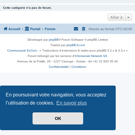
Cette catégorie n’a pas de forum.
Aller à
Accueil
Portail
Forum
Heures au format
UTC+02:00
Développé par
phpBB
® Forum Software © phpBB Limited
Traduit par
phpBB-fr.com
Communauté EzCom
: « Traductions d'extensions & styles pour phpBB 3.2.x & 3.3.x »
Forum hébergé par les services d’
Infomaniak Network SA
Avenue de la Praille, 26 - 1227 Carouge - Suisse - tél +41 22 820 35 44
Confidentialité
|
Conditions
En poursuivant votre navigation, vous acceptez
l’utilisation de cookies.
En savoir plus
OK