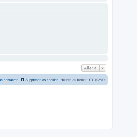
Aller à
s contacter
Supprimer les cookies
Heures au format
UTC+02:00