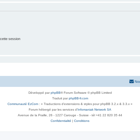
cette session
Nou
Développé par
phpBB
® Forum Software © phpBB Limited
Traduit par
phpBB-fr.com
Communauté EzCom
: « Traductions d'extensions & styles pour phpBB 3.2.x & 3.3.x »
Forum hébergé par les services d’
Infomaniak Network SA
Avenue de la Praille, 26 - 1227 Carouge - Suisse - tél +41 22 820 35 44
Confidentialité
|
Conditions