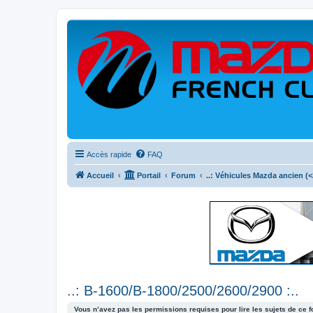
Accès rapide
FAQ
Accueil
Portail
Forum
..: Véhicules Mazda ancien (<2
..: B-1600/B-1800/2500/2600/2900 :..
Vous n’avez pas les permissions requises pour lire les sujets de ce 