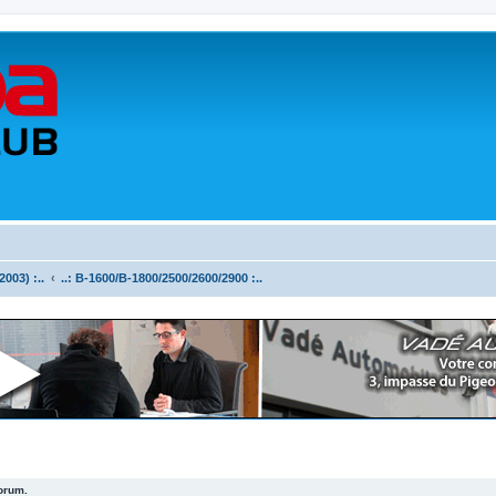
003) :..
..: B-1600/B-1800/2500/2600/2900 :..
forum.