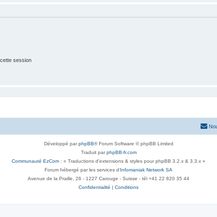
cette session
Nou
Développé par
phpBB
® Forum Software © phpBB Limited
Traduit par
phpBB-fr.com
Communauté EzCom
: « Traductions d'extensions & styles pour phpBB 3.2.x & 3.3.x »
Forum hébergé par les services d’
Infomaniak Network SA
Avenue de la Praille, 26 - 1227 Carouge - Suisse - tél +41 22 820 35 44
Confidentialité
|
Conditions