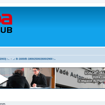
003) :..
..: B-1600/B-1800/2500/2600/2900 :..
forum.