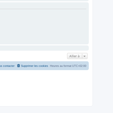
Aller à
s contacter
Supprimer les cookies
Heures au format
UTC+02:00