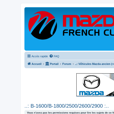
Accès rapide
FAQ
Accueil
Portail
Forum
..: Véhicules Mazda ancien (<2
..: B-1600/B-1800/2500/2600/2900 :..
Vous n’avez pas les permissions requises pour lire les sujets de ce 