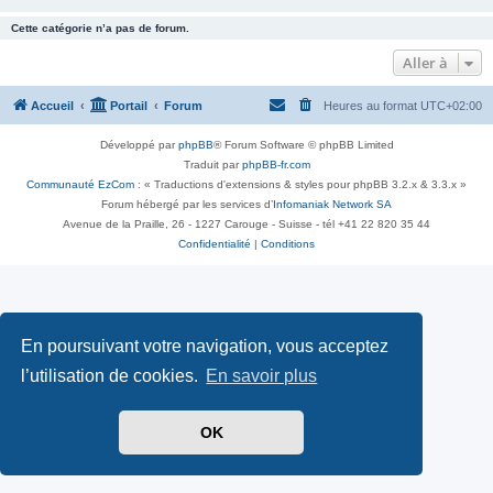
Cette catégorie n’a pas de forum.
Aller à
Accueil
Portail
Forum
Heures au format
UTC+02:00
Développé par
phpBB
® Forum Software © phpBB Limited
Traduit par
phpBB-fr.com
Communauté EzCom
: « Traductions d'extensions & styles pour phpBB 3.2.x & 3.3.x »
Forum hébergé par les services d’
Infomaniak Network SA
Avenue de la Praille, 26 - 1227 Carouge - Suisse - tél +41 22 820 35 44
Confidentialité
|
Conditions
En poursuivant votre navigation, vous acceptez
l’utilisation de cookies.
En savoir plus
OK