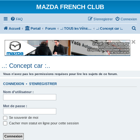
MAZDA FRENCH CLUB
FAQ
S’enregistrer
Connexion
R
Accueil
Portail
Forum
..: TOUS les Véhicules MAZDA :..
..: Concept car :..
e
c
h
e
..: Concept car :..
r
c
Vous n’avez pas les permissions requises pour lire les sujets de ce forum.
h
CONNEXION
•
S’ENREGISTRER
e
Nom d’utilisateur :
r
Mot de passe :
Se souvenir de moi
Cacher mon statut en ligne pour cette session