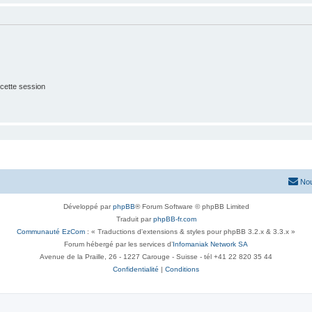
cette session
Nou
Développé par
phpBB
® Forum Software © phpBB Limited
Traduit par
phpBB-fr.com
Communauté EzCom
: « Traductions d'extensions & styles pour phpBB 3.2.x & 3.3.x »
Forum hébergé par les services d’
Infomaniak Network SA
Avenue de la Praille, 26 - 1227 Carouge - Suisse - tél +41 22 820 35 44
Confidentialité
|
Conditions