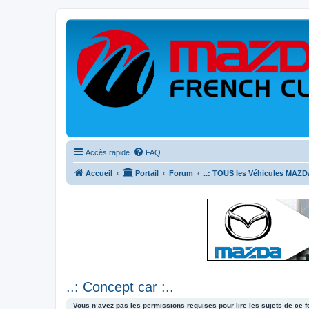
Accès rapide
FAQ
Accueil
Portail
Forum
..: TOUS les Véhicules MAZDA
..: Concept car :..
Vous n’avez pas les permissions requises pour lire les sujets de ce 