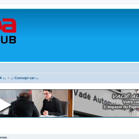
 :..
..: Concept car :..
forum.