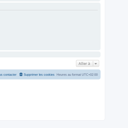
Aller à
s contacter
Supprimer les cookies
Heures au format
UTC+02:00