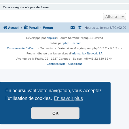
Cette catégorie n’a pas de forum.
Aller à
Accueil
Portail
Forum
Heures au format
UTC+02:00
Développé par
phpBB
® Forum Software © phpBB Limited
Traduit par
phpBB-fr.com
Communauté EzCom
: « Traductions d'extensions & styles pour phpBB 3.2.x & 3.3.x »
Forum hébergé par les services d’
Infomaniak Network SA
Avenue de la Praille, 26 - 1227 Carouge - Suisse - tél +41 22 820 35 44
Confidentialité
|
Conditions
En poursuivant votre navigation, vous acceptez
l’utilisation de cookies.
En savoir plus
OK