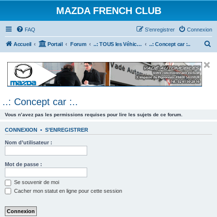
MAZDA FRENCH CLUB
FAQ
S’enregistrer
Connexion
R
Accueil
Portail
Forum
..: TOUS les Véhicules MAZDA :..
..: Concept car :..
e
c
h
e
..: Concept car :..
r
c
Vous n’avez pas les permissions requises pour lire les sujets de ce forum.
h
CONNEXION
•
S’ENREGISTRER
e
Nom d’utilisateur :
r
Mot de passe :
Se souvenir de moi
Cacher mon statut en ligne pour cette session