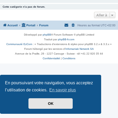
Cette catégorie n’a pas de forum.
Aller à
Accueil
Portail
Forum
Heures au format
UTC+02:00
Développé par
phpBB
® Forum Software © phpBB Limited
Traduit par
phpBB-fr.com
Communauté EzCom
: « Traductions d'extensions & styles pour phpBB 3.2.x & 3.3.x »
Forum hébergé par les services d’
Infomaniak Network SA
Avenue de la Praille, 26 - 1227 Carouge - Suisse - tél +41 22 820 35 44
Confidentialité
|
Conditions
En poursuivant votre navigation, vous acceptez
l’utilisation de cookies.
En savoir plus
OK