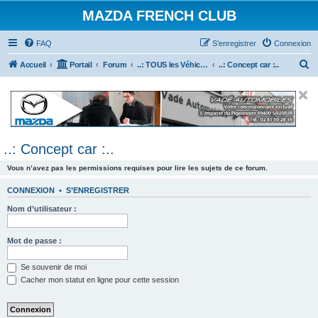
MAZDA FRENCH CLUB
FAQ
S’enregistrer
Connexion
R
Accueil
Portail
Forum
..: TOUS les Véhicules MAZDA :..
..: Concept car :..
e
c
h
e
..: Concept car :..
r
c
Vous n’avez pas les permissions requises pour lire les sujets de ce forum.
h
CONNEXION
•
S’ENREGISTRER
e
Nom d’utilisateur :
r
Mot de passe :
Se souvenir de moi
Cacher mon statut en ligne pour cette session