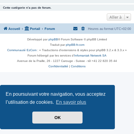
Cette catégorie n’a pas de forum.
Aller à
Accueil
Portail
Forum
Heures au format
UTC+02:00
Développé par
phpBB
® Forum Software © phpBB Limited
Traduit par
phpBB-fr.com
Communauté EzCom
: « Traductions d'extensions & styles pour phpBB 3.2.x & 3.3.x »
Forum hébergé par les services d’
Infomaniak Network SA
Avenue de la Praille, 26 - 1227 Carouge - Suisse - tél +41 22 820 35 44
Confidentialité
|
Conditions
En poursuivant votre navigation, vous acceptez
l’utilisation de cookies.
En savoir plus
OK