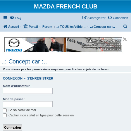
MAZDA FRENCH CLUB
FAQ
S’enregistrer
Connexion
R
Accueil
Portail
Forum
..: TOUS les Véhicules MAZDA :..
..: Concept car :..
e
c
h
e
..: Concept car :..
r
c
Vous n’avez pas les permissions requises pour lire les sujets de ce forum.
h
CONNEXION
•
S’ENREGISTRER
e
Nom d’utilisateur :
r
Mot de passe :
Se souvenir de moi
Cacher mon statut en ligne pour cette session