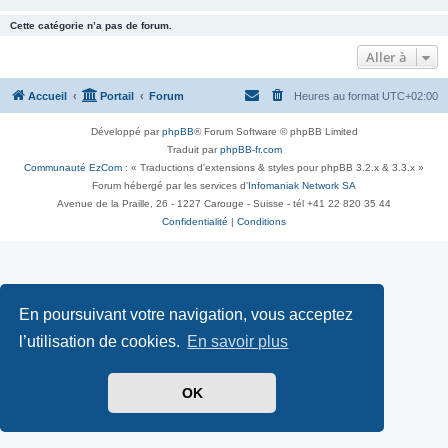
Cette catégorie n’a pas de forum.
Aller à
Accueil
Portail
Forum
Heures au format
UTC+02:00
Développé par
phpBB
® Forum Software © phpBB Limited
Traduit par
phpBB-fr.com
Communauté EzCom
: « Traductions d'extensions & styles pour phpBB 3.2.x & 3.3.x »
Forum hébergé par les services d’
Infomaniak Network SA
Avenue de la Praille, 26 - 1227 Carouge - Suisse - tél +41 22 820 35 44
Confidentialité
|
Conditions
En poursuivant votre navigation, vous acceptez
l’utilisation de cookies.
En savoir plus
OK