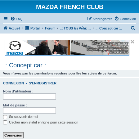
MAZDA FRENCH CLUB
FAQ
S’enregistrer
Connexion
R
Accueil
Portail
Forum
..: TOUS les Véhicules MAZDA :..
..: Concept car :..
e
c
h
e
..: Concept car :..
r
c
Vous n’avez pas les permissions requises pour lire les sujets de ce forum.
h
CONNEXION
•
S’ENREGISTRER
e
Nom d’utilisateur :
r
Mot de passe :
Se souvenir de moi
Cacher mon statut en ligne pour cette session