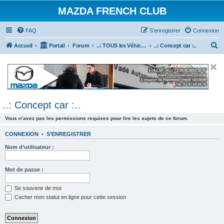
MAZDA FRENCH CLUB
FAQ
S’enregistrer
Connexion
R
Accueil
Portail
Forum
..: TOUS les Véhicules MAZDA :..
..: Concept car :..
e
c
h
e
..: Concept car :..
r
c
Vous n’avez pas les permissions requises pour lire les sujets de ce forum.
h
CONNEXION
•
S’ENREGISTRER
e
Nom d’utilisateur :
r
Mot de passe :
Se souvenir de moi
Cacher mon statut en ligne pour cette session