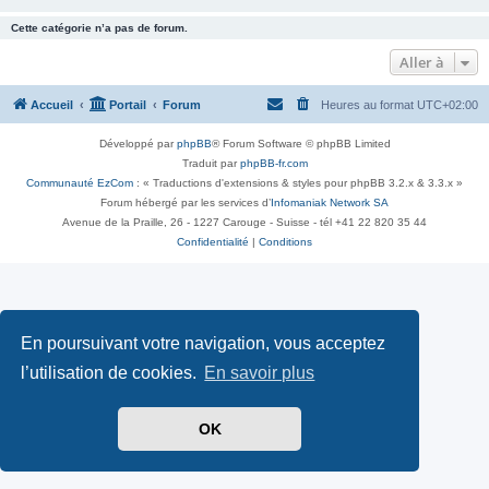
Cette catégorie n’a pas de forum.
Aller à
Accueil
Portail
Forum
Heures au format
UTC+02:00
Développé par
phpBB
® Forum Software © phpBB Limited
Traduit par
phpBB-fr.com
Communauté EzCom
: « Traductions d'extensions & styles pour phpBB 3.2.x & 3.3.x »
Forum hébergé par les services d’
Infomaniak Network SA
Avenue de la Praille, 26 - 1227 Carouge - Suisse - tél +41 22 820 35 44
Confidentialité
|
Conditions
En poursuivant votre navigation, vous acceptez
l’utilisation de cookies.
En savoir plus
OK