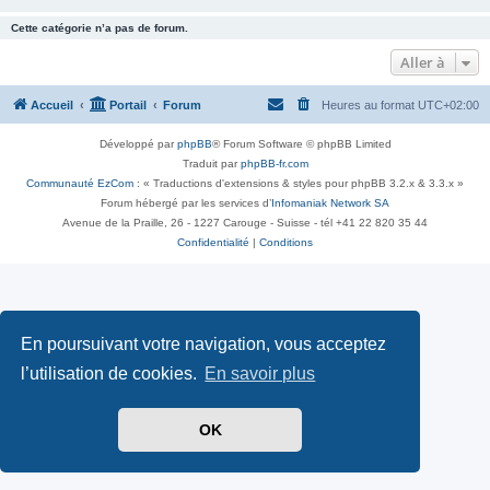
Cette catégorie n’a pas de forum.
Aller à
Accueil
Portail
Forum
Heures au format
UTC+02:00
Développé par
phpBB
® Forum Software © phpBB Limited
Traduit par
phpBB-fr.com
Communauté EzCom
: « Traductions d'extensions & styles pour phpBB 3.2.x & 3.3.x »
Forum hébergé par les services d’
Infomaniak Network SA
Avenue de la Praille, 26 - 1227 Carouge - Suisse - tél +41 22 820 35 44
Confidentialité
|
Conditions
En poursuivant votre navigation, vous acceptez
l’utilisation de cookies.
En savoir plus
OK