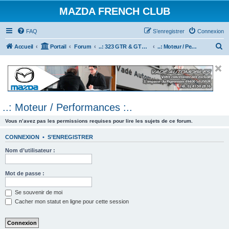
MAZDA FRENCH CLUB
FAQ
S’enregistrer
Connexion
R
Accueil
Portail
Forum
..: 323 GTR & GTX :..
..: Moteur / Performances :..
e
c
h
e
..: Moteur / Performances :..
r
c
Vous n’avez pas les permissions requises pour lire les sujets de ce forum.
h
CONNEXION
•
S’ENREGISTRER
e
Nom d’utilisateur :
r
Mot de passe :
Se souvenir de moi
Cacher mon statut en ligne pour cette session