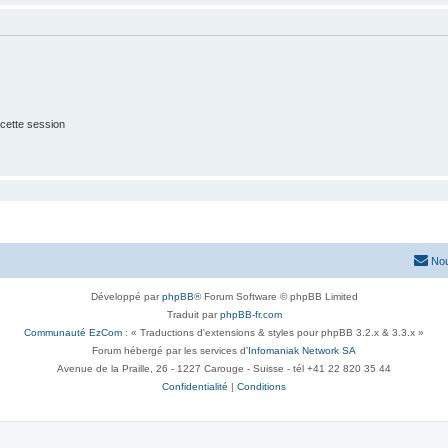
cette session
Nou
Développé par
phpBB
® Forum Software © phpBB Limited
Traduit par
phpBB-fr.com
Communauté EzCom
: « Traductions d'extensions & styles pour phpBB 3.2.x & 3.3.x »
Forum hébergé par les services d’
Infomaniak Network SA
Avenue de la Praille, 26 - 1227 Carouge - Suisse - tél +41 22 820 35 44
Confidentialité
|
Conditions