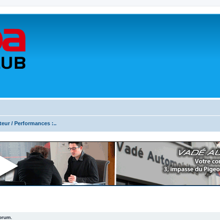
teur / Performances :..
forum.