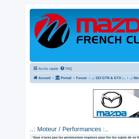
Accès rapide
FAQ
Accueil
Portail
Forum
..: 323 GTR & GTX :..
..: Mo
..: Moteur / Performances :..
Vous n’avez pas les permissions requises pour lire les sujets de ce 