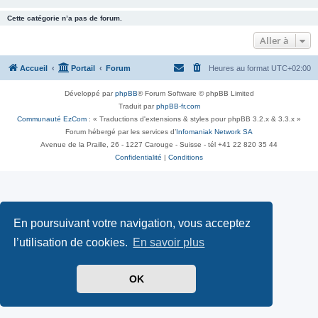
Cette catégorie n’a pas de forum.
Aller à
Accueil
Portail
Forum
Heures au format
UTC+02:00
Développé par
phpBB
® Forum Software © phpBB Limited
Traduit par
phpBB-fr.com
Communauté EzCom
: « Traductions d'extensions & styles pour phpBB 3.2.x & 3.3.x »
Forum hébergé par les services d’
Infomaniak Network SA
Avenue de la Praille, 26 - 1227 Carouge - Suisse - tél +41 22 820 35 44
Confidentialité
|
Conditions
En poursuivant votre navigation, vous acceptez
l’utilisation de cookies.
En savoir plus
OK