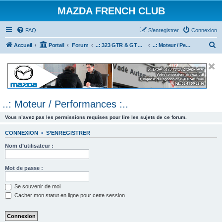
MAZDA FRENCH CLUB
FAQ
S’enregistrer
Connexion
R
Accueil
Portail
Forum
..: 323 GTR & GTX :..
..: Moteur / Performances :..
e
c
h
e
..: Moteur / Performances :..
r
c
Vous n’avez pas les permissions requises pour lire les sujets de ce forum.
h
CONNEXION
•
S’ENREGISTRER
e
Nom d’utilisateur :
r
Mot de passe :
Se souvenir de moi
Cacher mon statut en ligne pour cette session