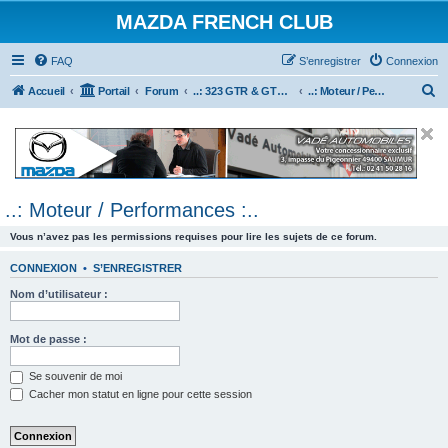
MAZDA FRENCH CLUB
FAQ
S’enregistrer
Connexion
R
Accueil
Portail
Forum
..: 323 GTR & GTX :..
..: Moteur / Performances :..
e
c
h
e
..: Moteur / Performances :..
r
c
Vous n’avez pas les permissions requises pour lire les sujets de ce forum.
h
CONNEXION
•
S’ENREGISTRER
e
Nom d’utilisateur :
r
Mot de passe :
Se souvenir de moi
Cacher mon statut en ligne pour cette session