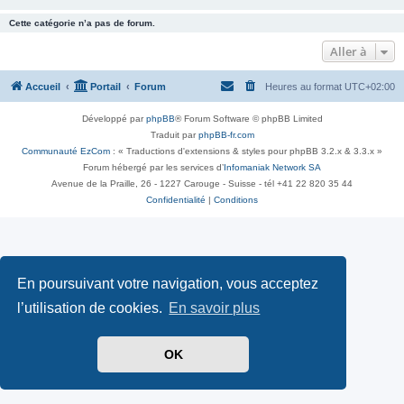
Cette catégorie n’a pas de forum.
Aller à
Accueil
Portail
Forum
Heures au format
UTC+02:00
Développé par
phpBB
® Forum Software © phpBB Limited
Traduit par
phpBB-fr.com
Communauté EzCom
: « Traductions d'extensions & styles pour phpBB 3.2.x & 3.3.x »
Forum hébergé par les services d’
Infomaniak Network SA
Avenue de la Praille, 26 - 1227 Carouge - Suisse - tél +41 22 820 35 44
Confidentialité
|
Conditions
En poursuivant votre navigation, vous acceptez
l’utilisation de cookies.
En savoir plus
OK