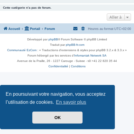
Cette catégorie n’a pas de forum.
Aller à
Accueil
Portail
Forum
Heures au format
UTC+02:00
Développé par
phpBB
® Forum Software © phpBB Limited
Traduit par
phpBB-fr.com
Communauté EzCom
: « Traductions d'extensions & styles pour phpBB 3.2.x & 3.3.x »
Forum hébergé par les services d’
Infomaniak Network SA
Avenue de la Praille, 26 - 1227 Carouge - Suisse - tél +41 22 820 35 44
Confidentialité
|
Conditions
En poursuivant votre navigation, vous acceptez
l’utilisation de cookies.
En savoir plus
OK