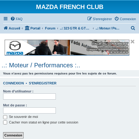
MAZDA FRENCH CLUB
FAQ
S’enregistrer
Connexion
R
Accueil
Portail
Forum
..: 323 GTR & GTX :..
..: Moteur / Performances :..
e
c
h
e
..: Moteur / Performances :..
r
c
Vous n’avez pas les permissions requises pour lire les sujets de ce forum.
h
CONNEXION
•
S’ENREGISTRER
e
Nom d’utilisateur :
r
Mot de passe :
Se souvenir de moi
Cacher mon statut en ligne pour cette session