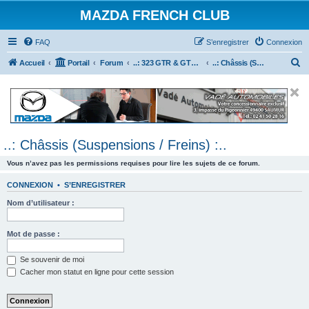
MAZDA FRENCH CLUB
FAQ
S’enregistrer
Connexion
R
Accueil
Portail
Forum
..: 323 GTR & GTX :..
..: Châssis (Suspensions / Freins) :..
e
c
h
e
..: Châssis (Suspensions / Freins) :..
r
c
Vous n’avez pas les permissions requises pour lire les sujets de ce forum.
h
CONNEXION
•
S’ENREGISTRER
e
Nom d’utilisateur :
r
Mot de passe :
Se souvenir de moi
Cacher mon statut en ligne pour cette session