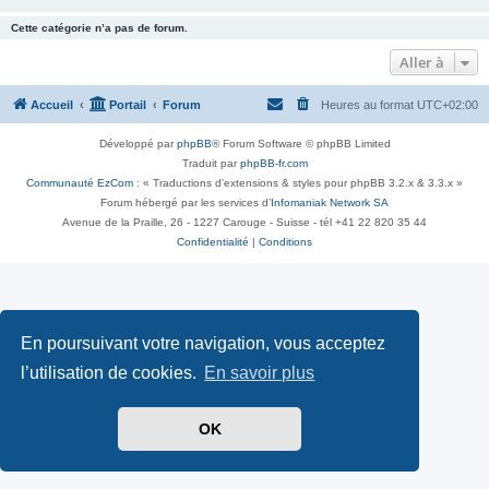
Cette catégorie n’a pas de forum.
Aller à
Accueil
Portail
Forum
Heures au format
UTC+02:00
Développé par
phpBB
® Forum Software © phpBB Limited
Traduit par
phpBB-fr.com
Communauté EzCom
: « Traductions d'extensions & styles pour phpBB 3.2.x & 3.3.x »
Forum hébergé par les services d’
Infomaniak Network SA
Avenue de la Praille, 26 - 1227 Carouge - Suisse - tél +41 22 820 35 44
Confidentialité
|
Conditions
En poursuivant votre navigation, vous acceptez
l’utilisation de cookies.
En savoir plus
OK