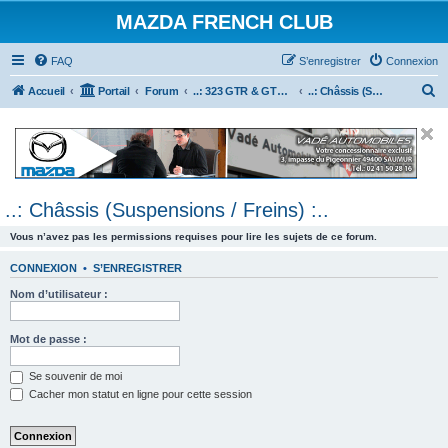
MAZDA FRENCH CLUB
FAQ
S’enregistrer
Connexion
R
Accueil
Portail
Forum
..: 323 GTR & GTX :..
..: Châssis (Suspensions / Freins) :..
e
c
h
e
..: Châssis (Suspensions / Freins) :..
r
c
Vous n’avez pas les permissions requises pour lire les sujets de ce forum.
h
CONNEXION
•
S’ENREGISTRER
e
Nom d’utilisateur :
r
Mot de passe :
Se souvenir de moi
Cacher mon statut en ligne pour cette session