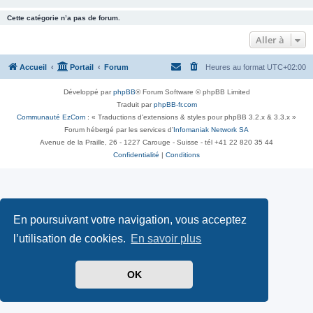
Cette catégorie n’a pas de forum.
Aller à
Accueil
Portail
Forum
Heures au format
UTC+02:00
Développé par
phpBB
® Forum Software © phpBB Limited
Traduit par
phpBB-fr.com
Communauté EzCom
: « Traductions d'extensions & styles pour phpBB 3.2.x & 3.3.x »
Forum hébergé par les services d’
Infomaniak Network SA
Avenue de la Praille, 26 - 1227 Carouge - Suisse - tél +41 22 820 35 44
Confidentialité
|
Conditions
En poursuivant votre navigation, vous acceptez
l’utilisation de cookies.
En savoir plus
OK