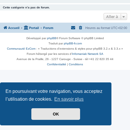
Cette catégorie n’a pas de forum.
Aller à
Accueil
Portail
Forum
Heures au format
UTC+02:00
Développé par
phpBB
® Forum Software © phpBB Limited
Traduit par
phpBB-fr.com
Communauté EzCom
: « Traductions d'extensions & styles pour phpBB 3.2.x & 3.3.x »
Forum hébergé par les services d’
Infomaniak Network SA
Avenue de la Praille, 26 - 1227 Carouge - Suisse - tél +41 22 820 35 44
Confidentialité
|
Conditions
En poursuivant votre navigation, vous acceptez
l’utilisation de cookies.
En savoir plus
OK