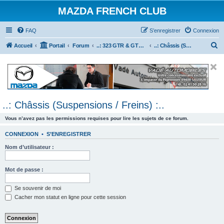
MAZDA FRENCH CLUB
FAQ
S’enregistrer
Connexion
R
Accueil
Portail
Forum
..: 323 GTR & GTX :..
..: Châssis (Suspensions / Freins) :..
e
c
h
e
..: Châssis (Suspensions / Freins) :..
r
c
Vous n’avez pas les permissions requises pour lire les sujets de ce forum.
h
CONNEXION
•
S’ENREGISTRER
e
Nom d’utilisateur :
r
Mot de passe :
Se souvenir de moi
Cacher mon statut en ligne pour cette session