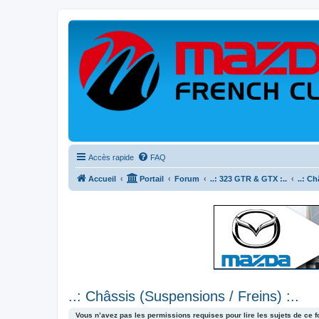
Accès rapide
FAQ
Accueil
Portail
Forum
..: 323 GTR & GTX :..
..: Ch
..: Châssis (Suspensions / Freins) :..
Vous n’avez pas les permissions requises pour lire les sujets de ce 