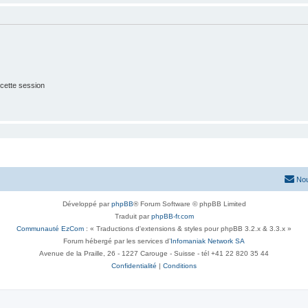
cette session
Nou
Développé par
phpBB
® Forum Software © phpBB Limited
Traduit par
phpBB-fr.com
Communauté EzCom
: « Traductions d'extensions & styles pour phpBB 3.2.x & 3.3.x »
Forum hébergé par les services d’
Infomaniak Network SA
Avenue de la Praille, 26 - 1227 Carouge - Suisse - tél +41 22 820 35 44
Confidentialité
|
Conditions