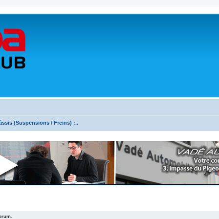
âssis (Suspensions / Freins) :..
forum.