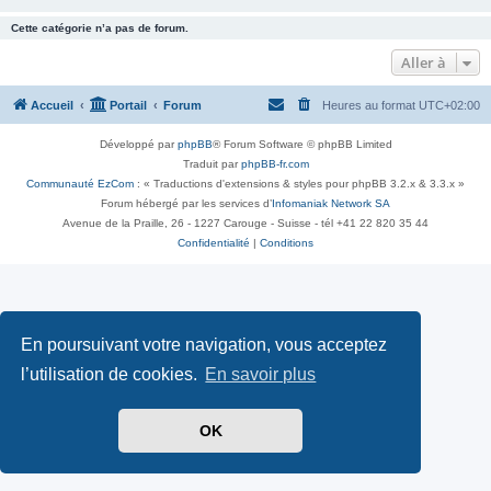
Cette catégorie n’a pas de forum.
Aller à
Accueil
Portail
Forum
Heures au format
UTC+02:00
Développé par
phpBB
® Forum Software © phpBB Limited
Traduit par
phpBB-fr.com
Communauté EzCom
: « Traductions d'extensions & styles pour phpBB 3.2.x & 3.3.x »
Forum hébergé par les services d’
Infomaniak Network SA
Avenue de la Praille, 26 - 1227 Carouge - Suisse - tél +41 22 820 35 44
Confidentialité
|
Conditions
En poursuivant votre navigation, vous acceptez
l’utilisation de cookies.
En savoir plus
OK