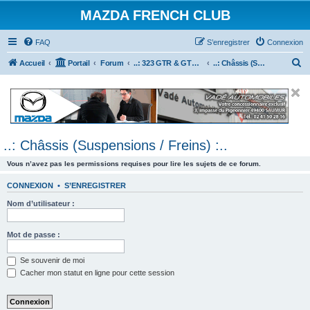
MAZDA FRENCH CLUB
FAQ
S’enregistrer
Connexion
R
Accueil
Portail
Forum
..: 323 GTR & GTX :..
..: Châssis (Suspensions / Freins) :..
e
c
h
e
..: Châssis (Suspensions / Freins) :..
r
c
Vous n’avez pas les permissions requises pour lire les sujets de ce forum.
h
CONNEXION
•
S’ENREGISTRER
e
Nom d’utilisateur :
r
Mot de passe :
Se souvenir de moi
Cacher mon statut en ligne pour cette session