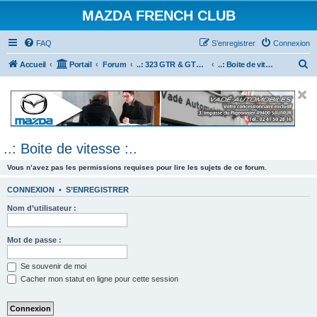
MAZDA FRENCH CLUB
FAQ
S’enregistrer
Connexion
R
Accueil
Portail
Forum
..: 323 GTR & GTX :..
..: Boite de vitesse :..
e
c
h
e
..: Boite de vitesse :..
r
c
Vous n’avez pas les permissions requises pour lire les sujets de ce forum.
h
CONNEXION
•
S’ENREGISTRER
e
Nom d’utilisateur :
r
Mot de passe :
Se souvenir de moi
Cacher mon statut en ligne pour cette session