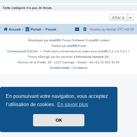
Cette catégorie n’a pas de forum.
Aller à
Accueil
Portail
Forum
Heures au format
UTC+02:00
Développé par
phpBB
® Forum Software © phpBB Limited
Traduit par
phpBB-fr.com
Communauté EzCom
: « Traductions d'extensions & styles pour phpBB 3.2.x & 3.3.x »
Forum hébergé par les services d’
Infomaniak Network SA
Avenue de la Praille, 26 - 1227 Carouge - Suisse - tél +41 22 820 35 44
Confidentialité
|
Conditions
En poursuivant votre navigation, vous acceptez
l’utilisation de cookies.
En savoir plus
OK