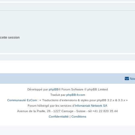
cette session
Nou
Développé par
phpBB
® Forum Software © phpBB Limited
Traduit par
phpBB-fr.com
Communauté EzCom
: « Traductions d'extensions & styles pour phpBB 3.2.x & 3.3.x »
Forum hébergé par les services d’
Infomaniak Network SA
Avenue de la Praille, 26 - 1227 Carouge - Suisse - tél +41 22 820 35 44
Confidentialité
|
Conditions