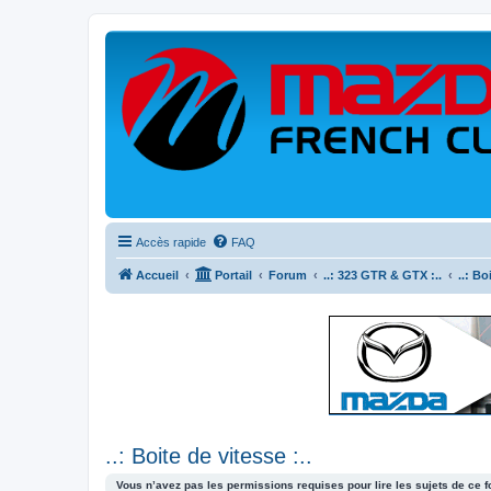
Accès rapide
FAQ
Accueil
Portail
Forum
..: 323 GTR & GTX :..
..: Bo
..: Boite de vitesse :..
Vous n’avez pas les permissions requises pour lire les sujets de ce 