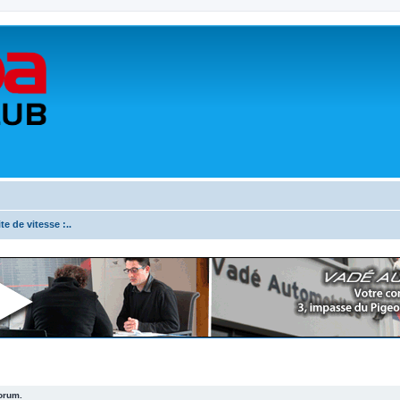
ite de vitesse :..
forum.