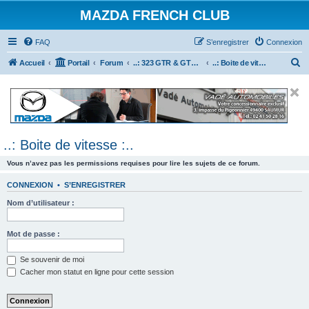
MAZDA FRENCH CLUB
FAQ
S’enregistrer
Connexion
R
Accueil
Portail
Forum
..: 323 GTR & GTX :..
..: Boite de vitesse :..
e
c
h
e
..: Boite de vitesse :..
r
c
Vous n’avez pas les permissions requises pour lire les sujets de ce forum.
h
CONNEXION
•
S’ENREGISTRER
e
Nom d’utilisateur :
r
Mot de passe :
Se souvenir de moi
Cacher mon statut en ligne pour cette session