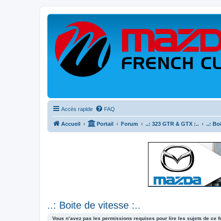
Accès rapide
FAQ
Accueil
Portail
Forum
..: 323 GTR & GTX :..
..: Bo
..: Boite de vitesse :..
Vous n’avez pas les permissions requises pour lire les sujets de ce 