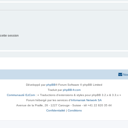
cette session
Nou
Développé par
phpBB
® Forum Software © phpBB Limited
Traduit par
phpBB-fr.com
Communauté EzCom
: « Traductions d'extensions & styles pour phpBB 3.2.x & 3.3.x »
Forum hébergé par les services d’
Infomaniak Network SA
Avenue de la Praille, 26 - 1227 Carouge - Suisse - tél +41 22 820 35 44
Confidentialité
|
Conditions