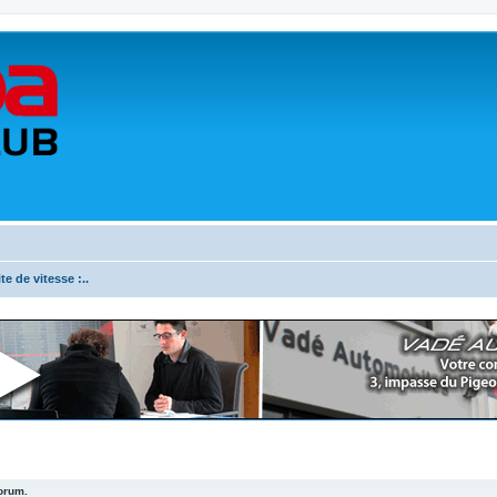
ite de vitesse :..
forum.