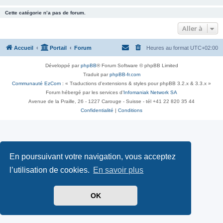
Cette catégorie n’a pas de forum.
Aller à
Accueil
Portail
Forum
Heures au format
UTC+02:00
Développé par
phpBB
® Forum Software © phpBB Limited
Traduit par
phpBB-fr.com
Communauté EzCom
: « Traductions d'extensions & styles pour phpBB 3.2.x & 3.3.x »
Forum hébergé par les services d’
Infomaniak Network SA
Avenue de la Praille, 26 - 1227 Carouge - Suisse - tél +41 22 820 35 44
Confidentialité
|
Conditions
En poursuivant votre navigation, vous acceptez
l’utilisation de cookies.
En savoir plus
OK