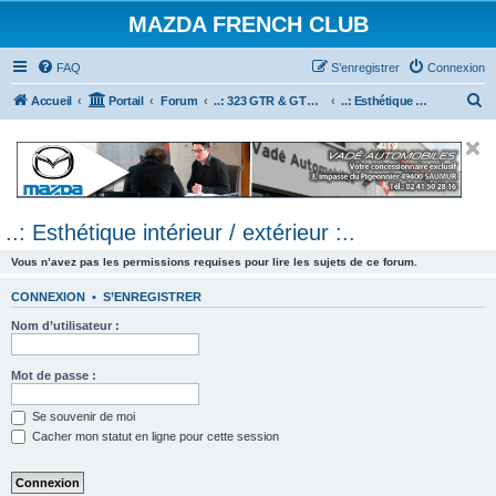
MAZDA FRENCH CLUB
FAQ
S’enregistrer
Connexion
R
Accueil
Portail
Forum
..: 323 GTR & GTX :..
..: Esthétique intérieur / extérieur :..
e
c
h
e
..: Esthétique intérieur / extérieur :..
r
c
Vous n’avez pas les permissions requises pour lire les sujets de ce forum.
h
CONNEXION
•
S’ENREGISTRER
e
Nom d’utilisateur :
r
Mot de passe :
Se souvenir de moi
Cacher mon statut en ligne pour cette session