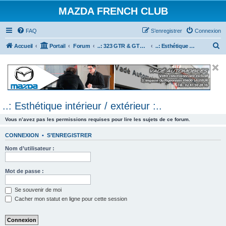
MAZDA FRENCH CLUB
FAQ
S’enregistrer
Connexion
R
Accueil
Portail
Forum
..: 323 GTR & GTX :..
..: Esthétique intérieur / extérieur :..
e
c
h
e
..: Esthétique intérieur / extérieur :..
r
c
Vous n’avez pas les permissions requises pour lire les sujets de ce forum.
h
CONNEXION
•
S’ENREGISTRER
e
Nom d’utilisateur :
r
Mot de passe :
Se souvenir de moi
Cacher mon statut en ligne pour cette session