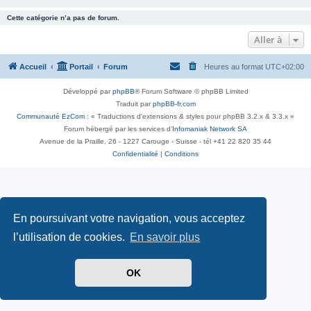
Cette catégorie n’a pas de forum.
Aller à
Accueil
Portail
Forum
Heures au format
UTC+02:00
Développé par
phpBB
® Forum Software © phpBB Limited
Traduit par
phpBB-fr.com
Communauté EzCom
: « Traductions d'extensions & styles pour phpBB 3.2.x & 3.3.x »
Forum hébergé par les services d’
Infomaniak Network SA
Avenue de la Praille, 26 - 1227 Carouge - Suisse - tél +41 22 820 35 44
Confidentialité
|
Conditions
En poursuivant votre navigation, vous acceptez
l’utilisation de cookies.
En savoir plus
OK