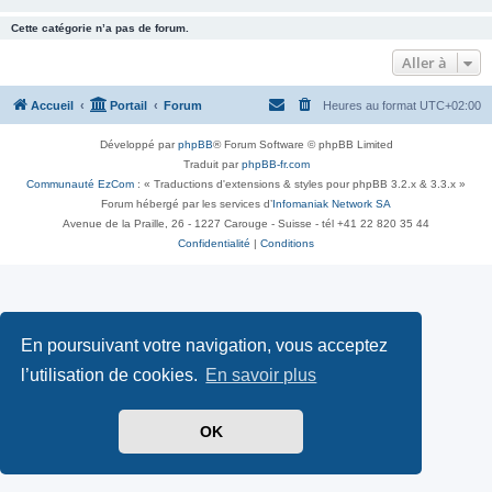
Cette catégorie n’a pas de forum.
Aller à
Accueil
Portail
Forum
Heures au format
UTC+02:00
Développé par
phpBB
® Forum Software © phpBB Limited
Traduit par
phpBB-fr.com
Communauté EzCom
: « Traductions d'extensions & styles pour phpBB 3.2.x & 3.3.x »
Forum hébergé par les services d’
Infomaniak Network SA
Avenue de la Praille, 26 - 1227 Carouge - Suisse - tél +41 22 820 35 44
Confidentialité
|
Conditions
En poursuivant votre navigation, vous acceptez
l’utilisation de cookies.
En savoir plus
OK