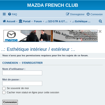
MAZDA FRENCH CLUB
FAQ
S’enregistrer
Connexion
R
Accueil
Portail
Forum
..: 323 GTR & GTX :..
..: Esthétique intérieur / extérieur :..
e
c
h
e
..: Esthétique intérieur / extérieur :..
r
c
Vous n’avez pas les permissions requises pour lire les sujets de ce forum.
h
CONNEXION
•
S’ENREGISTRER
e
Nom d’utilisateur :
r
Mot de passe :
Se souvenir de moi
Cacher mon statut en ligne pour cette session