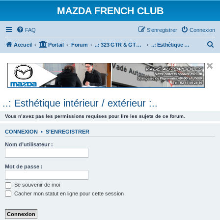
MAZDA FRENCH CLUB
FAQ
S’enregistrer
Connexion
R
Accueil
Portail
Forum
..: 323 GTR & GTX :..
..: Esthétique intérieur / extérieur :..
e
c
h
e
..: Esthétique intérieur / extérieur :..
r
c
Vous n’avez pas les permissions requises pour lire les sujets de ce forum.
h
CONNEXION
•
S’ENREGISTRER
e
Nom d’utilisateur :
r
Mot de passe :
Se souvenir de moi
Cacher mon statut en ligne pour cette session