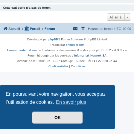
Cette catégorie n’a pas de forum.
Aller à
Accueil
Portail
Forum
Heures au format
UTC+02:00
Développé par
phpBB
® Forum Software © phpBB Limited
Traduit par
phpBB-fr.com
Communauté EzCom
: « Traductions d'extensions & styles pour phpBB 3.2.x & 3.3.x »
Forum hébergé par les services d’
Infomaniak Network SA
Avenue de la Praille, 26 - 1227 Carouge - Suisse - tél +41 22 820 35 44
Confidentialité
|
Conditions
En poursuivant votre navigation, vous acceptez
l’utilisation de cookies.
En savoir plus
OK