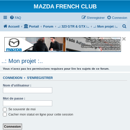
MAZDA FRENCH CLUB
FAQ
S’enregistrer
Connexion
R
Accueil
Portail
Forum
..: 323 GTR & GTX :..
..: Mon projet :..
e
c
h
e
..: Mon projet :..
r
c
Vous n’avez pas les permissions requises pour lire les sujets de ce forum.
h
CONNEXION
•
S’ENREGISTRER
e
Nom d’utilisateur :
r
Mot de passe :
Se souvenir de moi
Cacher mon statut en ligne pour cette session