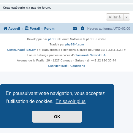
Cette catégorie n’a pas de forum.
Aller à
Accueil
Portail
Forum
Heures au format
UTC+02:00
Développé par
phpBB
® Forum Software © phpBB Limited
Traduit par
phpBB-fr.com
Communauté EzCom
: « Traductions d'extensions & styles pour phpBB 3.2.x & 3.3.x »
Forum hébergé par les services d’
Infomaniak Network SA
Avenue de la Praille, 26 - 1227 Carouge - Suisse - tél +41 22 820 35 44
Confidentialité
|
Conditions
En poursuivant votre navigation, vous acceptez
l’utilisation de cookies.
En savoir plus
OK