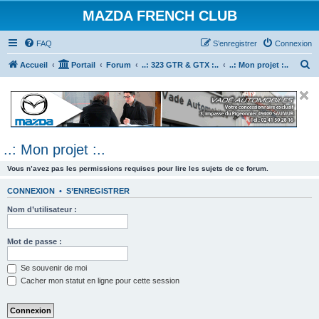
MAZDA FRENCH CLUB
FAQ
S’enregistrer
Connexion
R
Accueil
Portail
Forum
..: 323 GTR & GTX :..
..: Mon projet :..
e
c
h
e
..: Mon projet :..
r
c
Vous n’avez pas les permissions requises pour lire les sujets de ce forum.
h
CONNEXION
•
S’ENREGISTRER
e
Nom d’utilisateur :
r
Mot de passe :
Se souvenir de moi
Cacher mon statut en ligne pour cette session