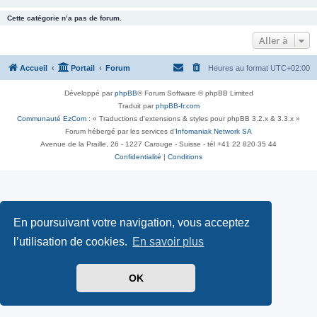
Cette catégorie n’a pas de forum.
Aller à
Accueil
Portail
Forum
Heures au format
UTC+02:00
Développé par
phpBB
® Forum Software © phpBB Limited
Traduit par
phpBB-fr.com
Communauté EzCom
: « Traductions d'extensions & styles pour phpBB 3.2.x & 3.3.x »
Forum hébergé par les services d’
Infomaniak Network SA
Avenue de la Praille, 26 - 1227 Carouge - Suisse - tél +41 22 820 35 44
Confidentialité
|
Conditions
En poursuivant votre navigation, vous acceptez
l’utilisation de cookies.
En savoir plus
OK