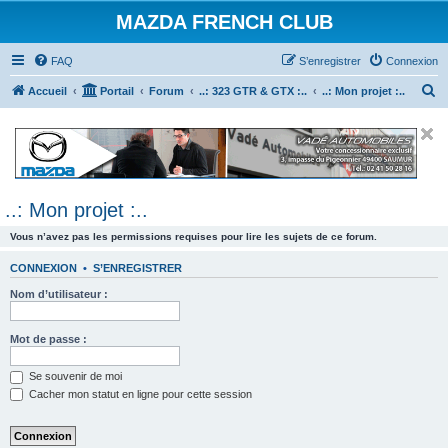
MAZDA FRENCH CLUB
FAQ
S’enregistrer
Connexion
R
Accueil
Portail
Forum
..: 323 GTR & GTX :..
..: Mon projet :..
e
c
h
e
..: Mon projet :..
r
c
Vous n’avez pas les permissions requises pour lire les sujets de ce forum.
h
CONNEXION
•
S’ENREGISTRER
e
Nom d’utilisateur :
r
Mot de passe :
Se souvenir de moi
Cacher mon statut en ligne pour cette session