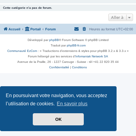
Cette catégorie n’a pas de forum.
Aller à
Accueil
Portail
Forum
Heures au format
UTC+02:00
Développé par
phpBB
® Forum Software © phpBB Limited
Traduit par
phpBB-fr.com
Communauté EzCom
: « Traductions d'extensions & styles pour phpBB 3.2.x & 3.3.x »
Forum hébergé par les services d’
Infomaniak Network SA
Avenue de la Praille, 26 - 1227 Carouge - Suisse - tél +41 22 820 35 44
Confidentialité
|
Conditions
En poursuivant votre navigation, vous acceptez
l’utilisation de cookies.
En savoir plus
OK