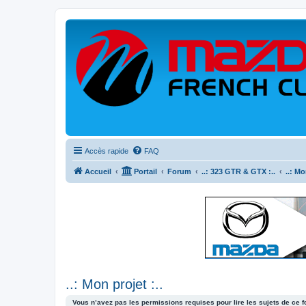
Accès rapide
FAQ
Accueil
Portail
Forum
..: 323 GTR & GTX :..
..: Mo
..: Mon projet :..
Vous n’avez pas les permissions requises pour lire les sujets de ce 