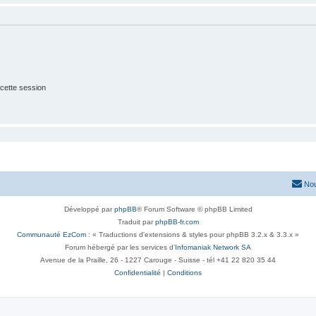
cette session
Nou
Développé par
phpBB
® Forum Software © phpBB Limited
Traduit par
phpBB-fr.com
Communauté EzCom
: « Traductions d'extensions & styles pour phpBB 3.2.x & 3.3.x »
Forum hébergé par les services d’
Infomaniak Network SA
Avenue de la Praille, 26 - 1227 Carouge - Suisse - tél +41 22 820 35 44
Confidentialité
|
Conditions