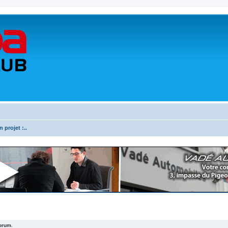
n projet :..
forum.