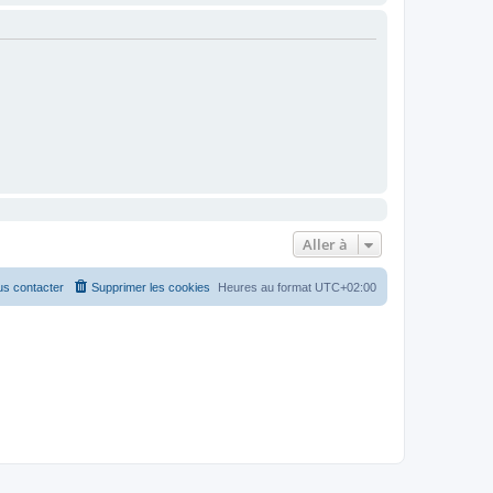
Aller à
s contacter
Supprimer les cookies
Heures au format
UTC+02:00