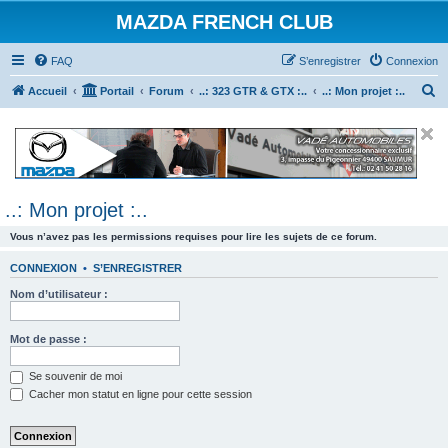
MAZDA FRENCH CLUB
FAQ
S’enregistrer
Connexion
R
Accueil
Portail
Forum
..: 323 GTR & GTX :..
..: Mon projet :..
e
c
h
e
..: Mon projet :..
r
c
Vous n’avez pas les permissions requises pour lire les sujets de ce forum.
h
CONNEXION
•
S’ENREGISTRER
e
Nom d’utilisateur :
r
Mot de passe :
Se souvenir de moi
Cacher mon statut en ligne pour cette session