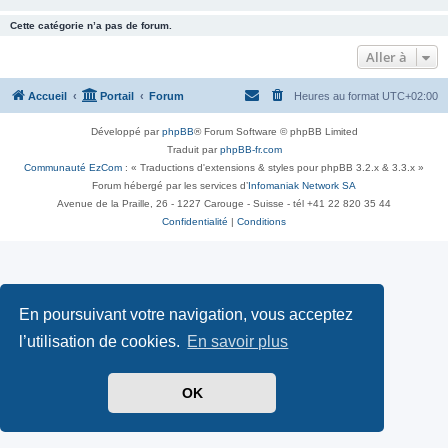
Cette catégorie n’a pas de forum.
Aller à
Accueil
Portail
Forum
Heures au format
UTC+02:00
Développé par
phpBB
® Forum Software © phpBB Limited
Traduit par
phpBB-fr.com
Communauté EzCom
: « Traductions d'extensions & styles pour phpBB 3.2.x & 3.3.x »
Forum hébergé par les services d’
Infomaniak Network SA
Avenue de la Praille, 26 - 1227 Carouge - Suisse - tél +41 22 820 35 44
Confidentialité
|
Conditions
En poursuivant votre navigation, vous acceptez
l’utilisation de cookies.
En savoir plus
OK