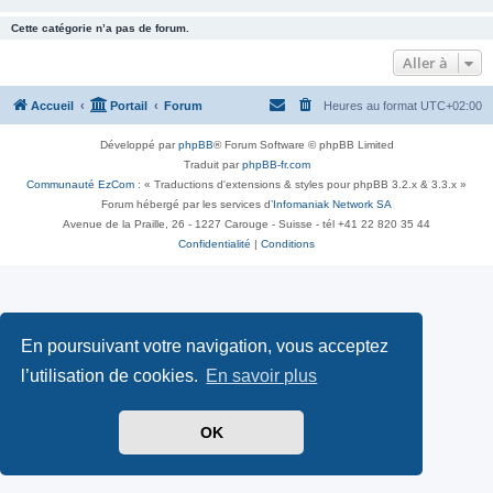
Cette catégorie n’a pas de forum.
Aller à
Accueil
Portail
Forum
Heures au format
UTC+02:00
Développé par
phpBB
® Forum Software © phpBB Limited
Traduit par
phpBB-fr.com
Communauté EzCom
: « Traductions d'extensions & styles pour phpBB 3.2.x & 3.3.x »
Forum hébergé par les services d’
Infomaniak Network SA
Avenue de la Praille, 26 - 1227 Carouge - Suisse - tél +41 22 820 35 44
Confidentialité
|
Conditions
En poursuivant votre navigation, vous acceptez
l’utilisation de cookies.
En savoir plus
OK