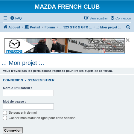
MAZDA FRENCH CLUB
FAQ
S’enregistrer
Connexion
R
Accueil
Portail
Forum
..: 323 GTR & GTX :..
..: Mon projet :..
e
c
h
e
..: Mon projet :..
r
c
Vous n’avez pas les permissions requises pour lire les sujets de ce forum.
h
CONNEXION
•
S’ENREGISTRER
e
Nom d’utilisateur :
r
Mot de passe :
Se souvenir de moi
Cacher mon statut en ligne pour cette session