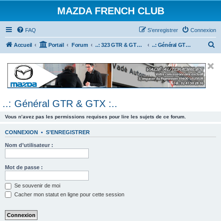
MAZDA FRENCH CLUB
FAQ
S’enregistrer
Connexion
R
Accueil
Portail
Forum
..: 323 GTR & GTX :..
..: Général GTR & GTX :..
e
c
h
e
..: Général GTR & GTX :..
r
c
Vous n’avez pas les permissions requises pour lire les sujets de ce forum.
h
CONNEXION
•
S’ENREGISTRER
e
Nom d’utilisateur :
r
Mot de passe :
Se souvenir de moi
Cacher mon statut en ligne pour cette session