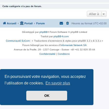
Cette catégorie n’a pas de forum.
Aller à
Accueil
Portail
Forum
Heures au format
UTC+02:00
Développé par
phpBB
® Forum Software © phpBB Limited
Traduit par
phpBB-fr.com
Communauté EzCom
: « Traductions d'extensions & styles pour phpBB 3.2.x & 3.3.x »
Forum hébergé par les services d’
Infomaniak Network SA
Avenue de la Praille, 26 - 1227 Carouge - Suisse - tél +41 22 820 35 44
Confidentialité
|
Conditions
En poursuivant votre navigation, vous acceptez
l’utilisation de cookies.
En savoir plus
OK