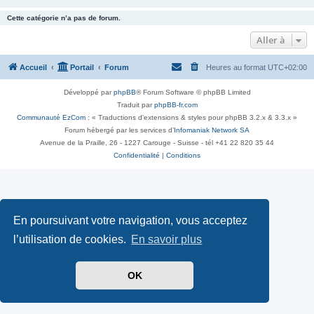
Cette catégorie n’a pas de forum.
Aller à
Accueil
Portail
Forum
Heures au format
UTC+02:00
Développé par
phpBB
® Forum Software © phpBB Limited
Traduit par
phpBB-fr.com
Communauté EzCom
: « Traductions d'extensions & styles pour phpBB 3.2.x & 3.3.x »
Forum hébergé par les services d’
Infomaniak Network SA
Avenue de la Praille, 26 - 1227 Carouge - Suisse - tél +41 22 820 35 44
Confidentialité
|
Conditions
En poursuivant votre navigation, vous acceptez
l’utilisation de cookies.
En savoir plus
OK