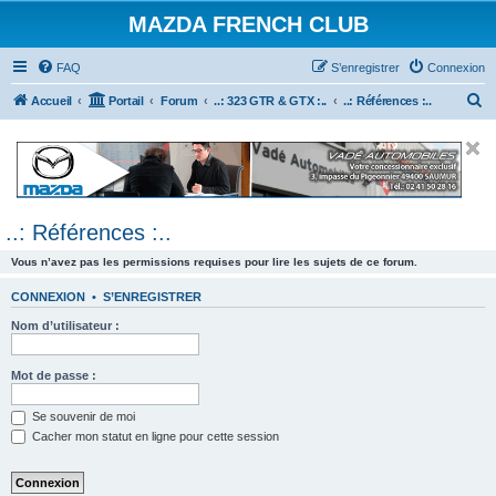
MAZDA FRENCH CLUB
FAQ
S’enregistrer
Connexion
R
Accueil
Portail
Forum
..: 323 GTR & GTX :..
..: Références :..
e
c
h
e
..: Références :..
r
c
Vous n’avez pas les permissions requises pour lire les sujets de ce forum.
h
CONNEXION
•
S’ENREGISTRER
e
Nom d’utilisateur :
r
Mot de passe :
Se souvenir de moi
Cacher mon statut en ligne pour cette session