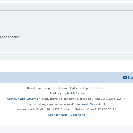
cette session
Nou
Développé par
phpBB
® Forum Software © phpBB Limited
Traduit par
phpBB-fr.com
Communauté EzCom
: « Traductions d'extensions & styles pour phpBB 3.2.x & 3.3.x »
Forum hébergé par les services d’
Infomaniak Network SA
Avenue de la Praille, 26 - 1227 Carouge - Suisse - tél +41 22 820 35 44
Confidentialité
|
Conditions