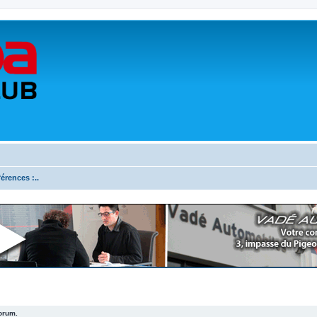
férences :..
forum.