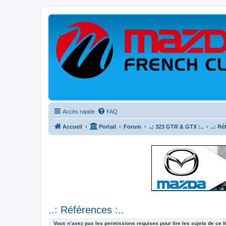
Accès rapide
FAQ
Accueil
Portail
Forum
..: 323 GTR & GTX :..
..: Ré
..: Références :..
Vous n’avez pas les permissions requises pour lire les sujets de ce 