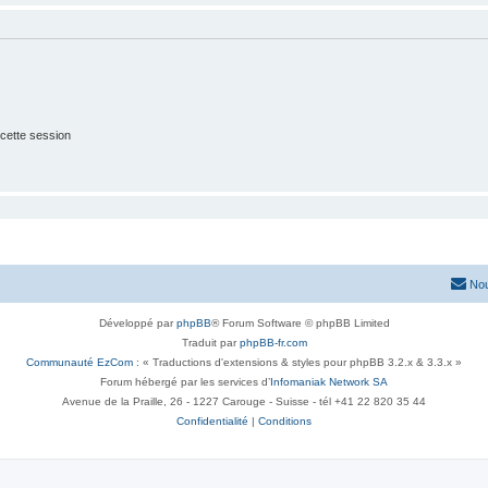
cette session
Nou
Développé par
phpBB
® Forum Software © phpBB Limited
Traduit par
phpBB-fr.com
Communauté EzCom
: « Traductions d'extensions & styles pour phpBB 3.2.x & 3.3.x »
Forum hébergé par les services d’
Infomaniak Network SA
Avenue de la Praille, 26 - 1227 Carouge - Suisse - tél +41 22 820 35 44
Confidentialité
|
Conditions