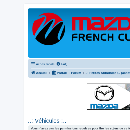
Accès rapide
FAQ
Accueil
Portail
Forum
..: Petites Annonces :.. (acha
..: Véhicules :..
Vous n’avez pas les permissions requises pour lire les sujets de ce 