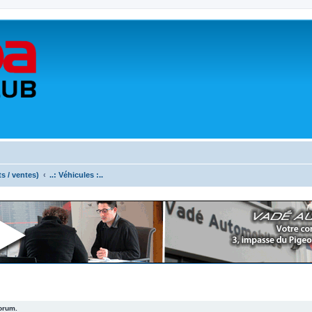
ts / ventes)
..: Véhicules :..
forum.