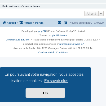
Cette catégorie n’a pas de forum.
Aller à
Accueil
Portail
Forum
Heures au format
UTC+02:00
Développé par
phpBB
® Forum Software © phpBB Limited
Traduit par
phpBB-fr.com
Communauté EzCom
: « Traductions d'extensions & styles pour phpBB 3.2.x & 3.3.x »
Forum hébergé par les services d’
Infomaniak Network SA
Avenue de la Praille, 26 - 1227 Carouge - Suisse - tél +41 22 820 35 44
Confidentialité
|
Conditions
En poursuivant votre navigation, vous acceptez
l’utilisation de cookies.
En savoir plus
OK