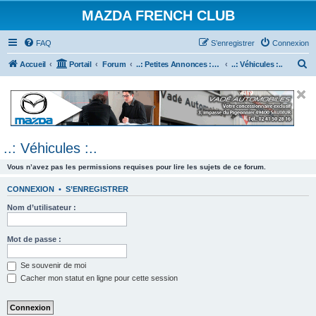
MAZDA FRENCH CLUB
FAQ
S’enregistrer
Connexion
R
Accueil
Portail
Forum
..: Petites Annonces :.. (achats / ventes)
..: Véhicules :..
e
c
h
e
..: Véhicules :..
r
c
Vous n’avez pas les permissions requises pour lire les sujets de ce forum.
h
CONNEXION
•
S’ENREGISTRER
e
Nom d’utilisateur :
r
Mot de passe :
Se souvenir de moi
Cacher mon statut en ligne pour cette session