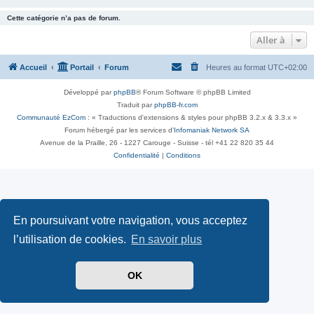
Cette catégorie n’a pas de forum.
Aller à
Accueil
Portail
Forum
Heures au format
UTC+02:00
Développé par
phpBB
® Forum Software © phpBB Limited
Traduit par
phpBB-fr.com
Communauté EzCom
: « Traductions d'extensions & styles pour phpBB 3.2.x & 3.3.x »
Forum hébergé par les services d’
Infomaniak Network SA
Avenue de la Praille, 26 - 1227 Carouge - Suisse - tél +41 22 820 35 44
Confidentialité
|
Conditions
En poursuivant votre navigation, vous acceptez
l’utilisation de cookies.
En savoir plus
OK