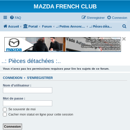
MAZDA FRENCH CLUB
FAQ
S’enregistrer
Connexion
R
Accueil
Portail
Forum
..: Petites Annonces :.. (achats / ventes)
..: Pièces détachées :..
e
c
h
e
..: Pièces détachées :..
r
c
Vous n’avez pas les permissions requises pour lire les sujets de ce forum.
h
CONNEXION
•
S’ENREGISTRER
e
Nom d’utilisateur :
r
Mot de passe :
Se souvenir de moi
Cacher mon statut en ligne pour cette session