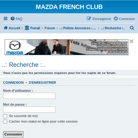
MAZDA FRENCH CLUB
FAQ
S’enregistrer
Connexion
R
Accueil
Portail
Forum
..: Petites Annonces :.. (achats / ventes)
..: Recherche :..
e
c
h
e
..: Recherche :..
r
c
Vous n’avez pas les permissions requises pour lire les sujets de ce forum.
h
CONNEXION
•
S’ENREGISTRER
e
Nom d’utilisateur :
r
Mot de passe :
Se souvenir de moi
Cacher mon statut en ligne pour cette session