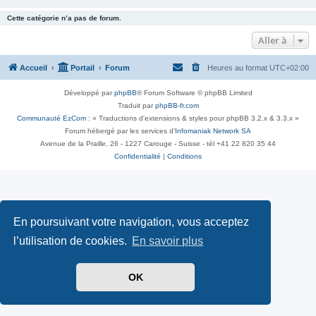
Cette catégorie n’a pas de forum.
Aller à
Accueil
Portail
Forum
Heures au format
UTC+02:00
Développé par
phpBB
® Forum Software © phpBB Limited
Traduit par
phpBB-fr.com
Communauté EzCom
: « Traductions d'extensions & styles pour phpBB 3.2.x & 3.3.x »
Forum hébergé par les services d’
Infomaniak Network SA
Avenue de la Praille, 26 - 1227 Carouge - Suisse - tél +41 22 820 35 44
Confidentialité
|
Conditions
En poursuivant votre navigation, vous acceptez
l’utilisation de cookies.
En savoir plus
OK