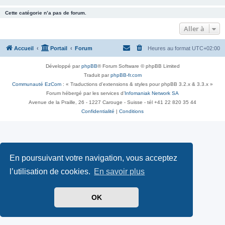
Cette catégorie n’a pas de forum.
Aller à
Accueil
Portail
Forum
Heures au format
UTC+02:00
Développé par
phpBB
® Forum Software © phpBB Limited
Traduit par
phpBB-fr.com
Communauté EzCom
: « Traductions d'extensions & styles pour phpBB 3.2.x & 3.3.x »
Forum hébergé par les services d’
Infomaniak Network SA
Avenue de la Praille, 26 - 1227 Carouge - Suisse - tél +41 22 820 35 44
Confidentialité
|
Conditions
En poursuivant votre navigation, vous acceptez
l’utilisation de cookies.
En savoir plus
OK