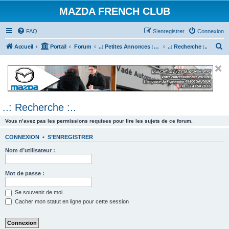
MAZDA FRENCH CLUB
FAQ
S’enregistrer
Connexion
R
Accueil
Portail
Forum
..: Petites Annonces :.. (achats / ventes)
..: Recherche :..
e
c
h
e
..: Recherche :..
r
c
Vous n’avez pas les permissions requises pour lire les sujets de ce forum.
h
CONNEXION
•
S’ENREGISTRER
e
Nom d’utilisateur :
r
Mot de passe :
Se souvenir de moi
Cacher mon statut en ligne pour cette session