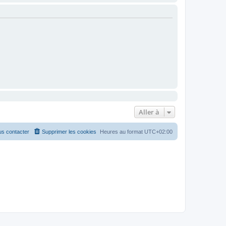
Aller à
s contacter
Supprimer les cookies
Heures au format
UTC+02:00