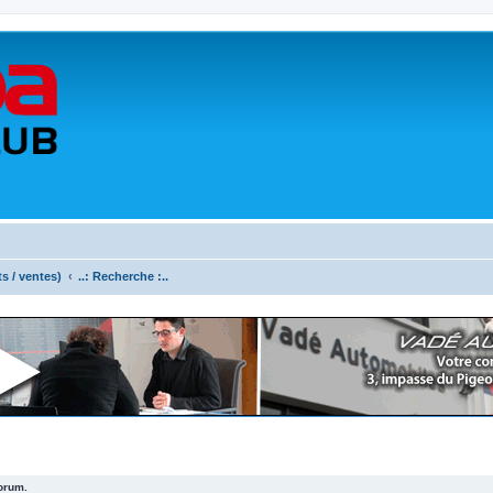
ts / ventes)
..: Recherche :..
forum.