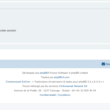
cette session
Nou
Développé par
phpBB
® Forum Software © phpBB Limited
Traduit par
phpBB-fr.com
Communauté EzCom
: « Traductions d'extensions & styles pour phpBB 3.2.x & 3.3.x »
Forum hébergé par les services d’
Infomaniak Network SA
Avenue de la Praille, 26 - 1227 Carouge - Suisse - tél +41 22 820 35 44
Confidentialité
|
Conditions