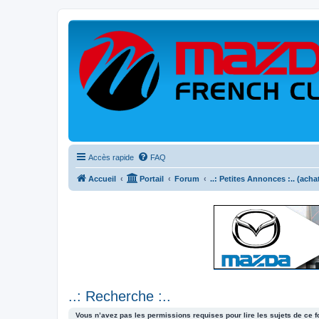
Accès rapide
FAQ
Accueil
Portail
Forum
..: Petites Annonces :.. (acha
..: Recherche :..
Vous n’avez pas les permissions requises pour lire les sujets de ce 