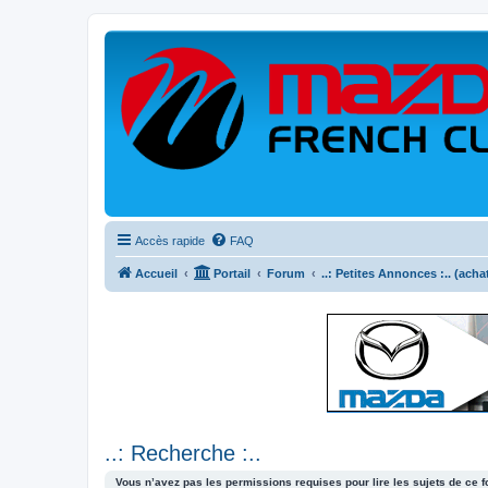
Accès rapide
FAQ
Accueil
Portail
Forum
..: Petites Annonces :.. (acha
..: Recherche :..
Vous n’avez pas les permissions requises pour lire les sujets de ce 