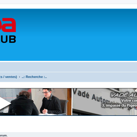
ts / ventes)
..: Recherche :..
forum.