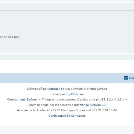
cette session
Nou
Développé par
phpBB
® Forum Software © phpBB Limited
Traduit par
phpBB-fr.com
Communauté EzCom
: « Traductions d'extensions & styles pour phpBB 3.2.x & 3.3.x »
Forum hébergé par les services d’
Infomaniak Network SA
Avenue de la Praille, 26 - 1227 Carouge - Suisse - tél +41 22 820 35 44
Confidentialité
|
Conditions