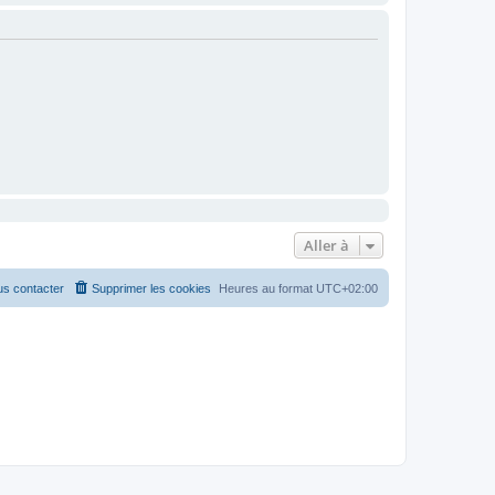
Aller à
s contacter
Supprimer les cookies
Heures au format
UTC+02:00